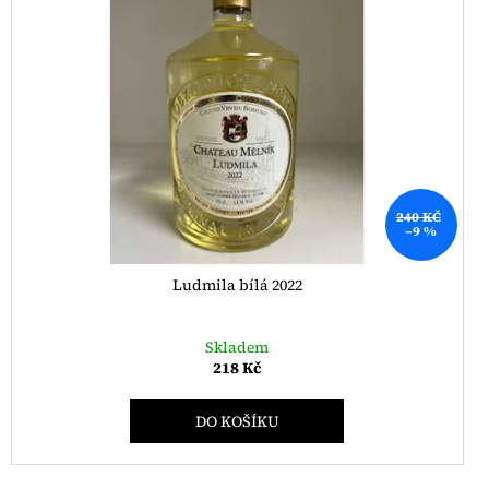
240 KČ
–9 %
Ludmila bílá 2022
Skladem
218 Kč
DO KOŠÍKU