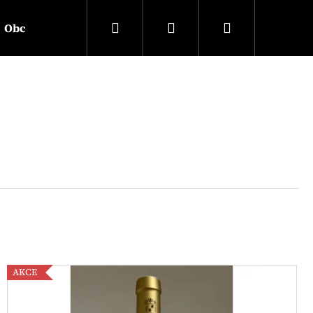
Hledat
Přihlášení
Nákupní
Obchodní podmínky
Podmínky ochrany osobních 
košík
AKCE