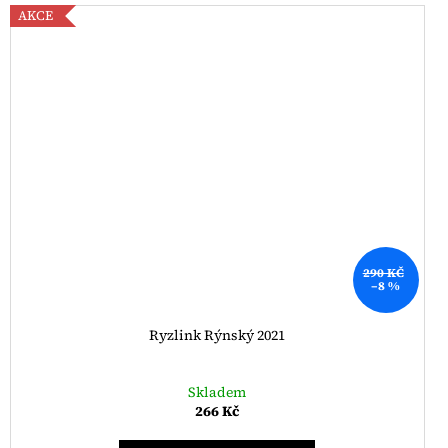
AKCE
290 KČ
–8 %
Ryzlink Rýnský 2021
Skladem
266 Kč