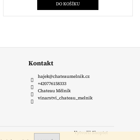
DO KOŠÍKU
Kontakt
hajek
@
chateaumelnik.cz
+420776158333
Chateau Mělník
vinarstvi_chateau_melnik
Vytvořil Shoptet