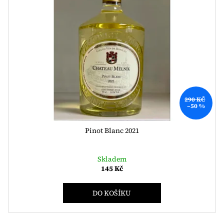
290 KČ
–50 %
Pinot Blanc 2021
Skladem
145 Kč
DO KOŠÍKU