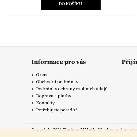
DO KOŠÍKU
Z
á
Informace pro vás
Přij
p
a
O nás
t
Obchodní podmínky
í
Podmínky ochrany osobních údajů
Doprava a platby
Kontakty
Potřebujete poradit?
Copyright 2026
Chateau Mělník
. Všechna práva vyh