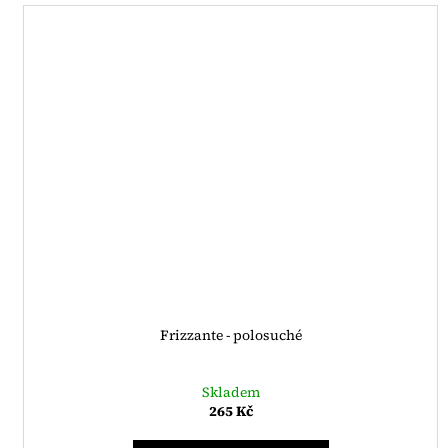
Frizzante - polosuché
Skladem
265 Kč