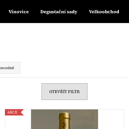
Vínovice
Degustační sady
Velkoobchod
Co potřebujete najít?
HLEDAT
becedně
Doporučujeme
OTEVŘÍT FILTR
AKCE